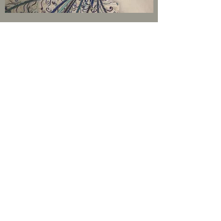
Sticken mit der Nähmaschine
Mehr Erfahren
Atelier-florere
Mst.in Jennifer Eilenberger
Frauenbergasse 8a
3552 Lengenfeld
Kontakt
+43677 64835245
atelier.florere@gmail.com